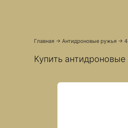
Главная
→
Антидроновые ружья
→
4
Купить антидроновые