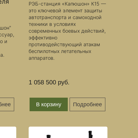
еля
РЭБ-станция «Капюшон» К15 —
это ключевой элемент защиты
автотранспорта и самоходной
техники в условиях
юшон"
современных боевых действий,
ссуар,
эффективно
о и
противодействующий атакам
беспилотных летательных
а.
аппаратов.
1 058 500 руб.
бнее
В корзину
Подробнее