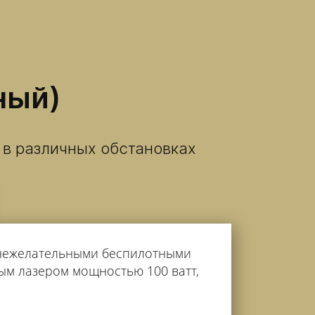
ный)
в различных обстановках
 нежелательными беспилотными
ым лазером мощностью 100 ватт,