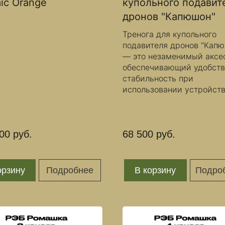
ic Orange
купольного подавит
дронов "Капюшон"
Тренога для купольного
подавителя дронов "Кап
— это незаменимый аксе
обеспечивающий удобств
стабильность при
использовании устройств
00 руб.
68 500 руб.
орзину
Подробнее
В корзину
Подро