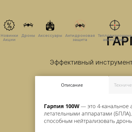
Новинки
Дроны
Аксессуары
Антидроновая
Тепловизионные
ГАР
Акции
защита
аксессуары
Эффективный инструмент
Описание
Техниче
Гарпия 100W
— это 4-канальное 
летательными аппаратами (БПЛА),
способным нейтрализовать дроны