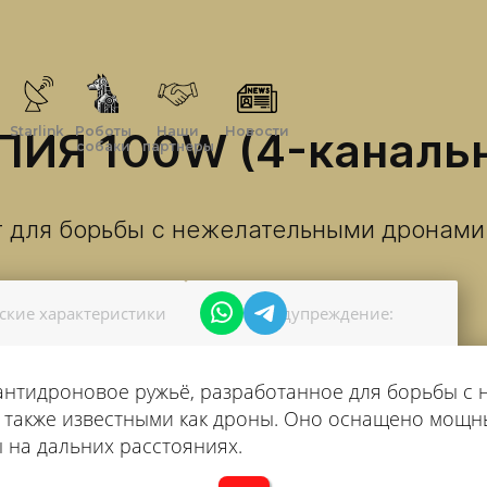
ПИЯ 100W (4-каналь
Starlink
Роботы
Наши
Новости
собаки
партнеры
 для борьбы с нежелательными дронами 
ские характеристики
Предупреждение:
антидроновое ружьё, разработанное для борьбы с
 также известными как дроны. Оно оснащено мощн
 на дальних расстояниях.