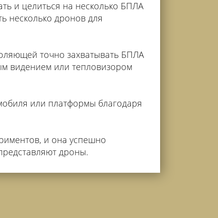
ть и целиться на несколько БПЛА
ть несколько дронов для
воляющей точно захватывать БПЛА
ным видением или тепловизором
омобиля или платформы благодаря
риментов, и она успешно
: 3 месяца.
•
Экспресс-доставка по Москве.
представляют дроны.