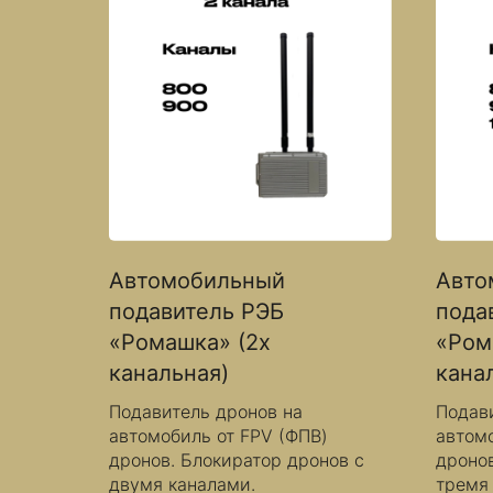
Автомобильный
Авто
подавитель РЭБ
пода
«Ромашка» (2х
«Ром
канальная)
кана
Подавитель дронов на
Подав
автомобиль от FPV (ФПВ)
автомо
дронов. Блокиратор дронов с
дронов
двумя каналами.
тремя