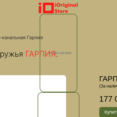
-канальная Гарпия
 ружья
ГАРПИЯ
.
+7 925 420 5913
ГАРП
(За нали
177 
Купит