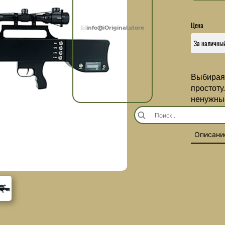
Цена
info@iOriginal.store
Выбирая 
простоту
ненужные
соответс
Описани