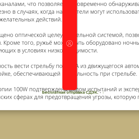
каналами, что позволяет одновременно обнаружива
зно в случаях, когда нарушители могут использова
желательных действий.
щено оптической целеуказательной системой, поз
ч. Кроме того, ружьё может быть оборудовано ноч
ющих в условиях низкой видимости.
ость вести стрельбу по БПЛА из движущегося авт
йке, обеспечивающей стабильность при стрельбе.
арпии 100W подтверждена рядом испытаний и экспе
Бесплатная отправка СДЭК.
•
Гарантия на все дроны
ских сферах для предотвращения угрозы, которую 