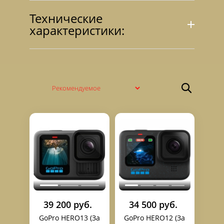
Технические
характеристики:
39 200 руб.
34 500 руб.
GoPro HERO13 (За
GoPro HERO12 (За