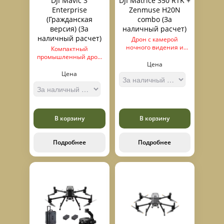
DJI Mavic 3
DJI Matrice 350 RTK +
Enterprise
Zenmuse H20N
(Гражданская
combo (За
версия) (За
наличный расчет)
наличный расчет)
Дрон с камерой
ночного видения и
Компактный
тепловизором.
промышленный дрон
Цена
камерой в которой Зум
56 кратный, с
Цена
возможностью
подключения RTK
модуля для точного
построения карт
В корзину
В корзину
Подробнее
Подробнее