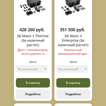
428 260 руб.
351 500 руб.
DJI Mavic 3 Thermal
DJI Mavic 3
(За наличный
Enterprise (За
расчет)
наличный расчет)
Дрон с тепловизором,
Компактный
аксессуарами, и
промышленный дрон
профессиональным
камерой в которой Зум
пультом.
56 кратный, с
Цена
Цена
возможностью
подключения RTK
модуля для точного
построения карт
В корзину
В корзину
Подробнее
Подробнее