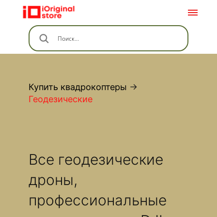
Купить квадрокоптеры
→
Геодезические
Все геодезические
дроны,
профессиональные