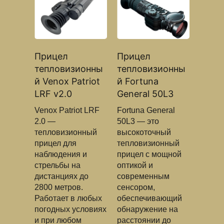
Прицел
Прицел
тепловизионны
тепловизионны
й Venox Patriot
й Fortuna
LRF v2.0
General 50L3
Venox Patriot LRF
Fortuna General
2.0 —
50L3 — это
тепловизионный
высокоточный
прицел для
тепловизионный
наблюдения и
прицел с мощной
стрельбы на
оптикой и
дистанциях до
современным
2800 метров.
сенсором,
Работает в любых
обеспечивающий
погодных условиях
обнаружение на
и при любом
расстоянии до