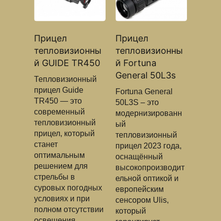
Прицел
Прицел
тепловизионны
тепловизионны
й GUIDE TR450
й Fortuna
General 50L3s
Тепловизионный
прицел Guide
Fortuna General
TR450 — это
50L3S – это
современный
модернизированн
тепловизионный
ый
прицел, который
тепловизионный
станет
прицел 2023 года,
оптимальным
оснащённый
решением для
высокопроизводит
стрельбы в
ельной оптикой и
суровых погодных
европейским
условиях и при
сенсором Ulis,
полном отсутствии
который
освещения.