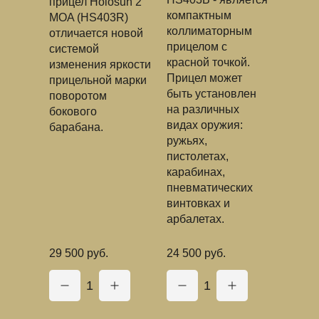
прицел Holosun 2
компактным
MOA (HS403R)
коллиматорным
отличается новой
прицелом с
системой
красной точкой.
изменения яркости
Прицел может
прицельной марки
быть установлен
поворотом
на различных
бокового
видах оружия:
барабана.
ружьях,
пистолетах,
карабинах,
пневматических
винтовках и
арбалетах.
29 500 руб.
24 500 руб.
1
1