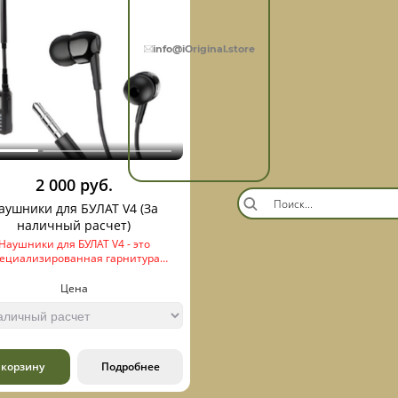
info@iOriginal.store
2 000 руб.
аушники для БУЛАТ V4 (За
наличный расчет)
Наушники для БУЛАТ V4 - это
пециализированная гарнитура
азначенная для парной работы с
ектором дронов. Они позволяют
Цена
инимать аудиоисточник в частном
е, в отличие от громкоговорителя.
 корзину
Подробнее