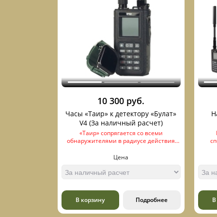
10 300 руб.
Часы «Таир» к детектору «Булат»
Н
V4 (За наличный расчет)
«Таир» сопрягается со всеми
обнаружителями в радиусе действия
с
связи — порядка 50 метров.
предн
дет
Цена
воспр
порядк
В корзину
Подробнее
В