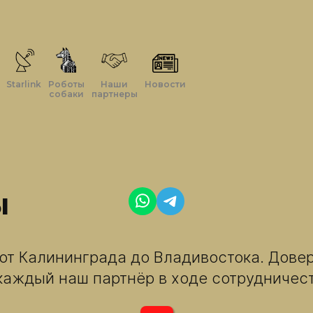
Starlink
Роботы
Наши
Новости
собаки
партнеры
ы
от Калининграда до Владивостока. Довер
 каждый наш партнёр в ходе сотрудничес