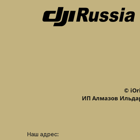
© iOr
ИП Алмазов Ильдар
Наш адрес: