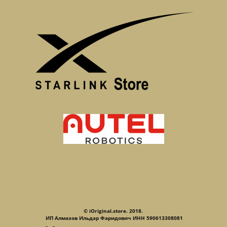
© iOriginal.store. 2018.
ИП Алмазов Ильдар Фаридович ИНН 590613308081