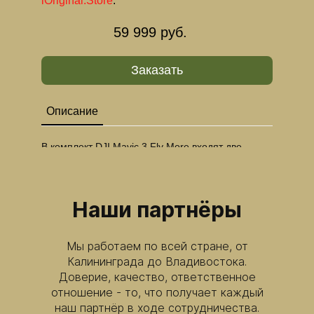
iOriginal.Store
.
59 999 руб.
Заказать
Описание
В комплект DJI Mavic 3 Fly More входят две
интеллектуальные летные батареи, концентратор
для зарядки аккумуляторов мощностью 100 Вт,
автомобильное зарядное устройство мощностью
65 Вт, складная сумка для переноски и
Наши партнёры
малошумные пропеллеры, обеспечивающие
всестороннюю поддержку при аэрофотосъемке
по лучшей цене, чем покупка этих предметов
Мы работаем по всей стране, от
отдельно.
Калининграда до Владивостока.
Доверие, качество, ответственное
1. Интеллектуальная летная батарея: Одна
отношение - то, что получает каждый
интеллектуальная летная батарея обеспечивает
максимальное время полета в течение 46 минут
наш партнёр в ходе сотрудничества.