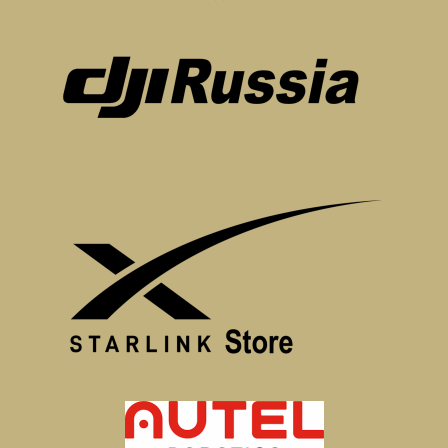
*, позволяя вам больше исследовать окрестности
и летать с большим душевным спокойствием.
2. Концентратор зарядки аккумулятора
мощностью 100 Вт: Расширяет интерфейс
зарядки до трех. Концентратор для зарядки
аккумуляторов повышает эффективность за счет
последовательной зарядки аккумуляторов в
соответствии с их остаточным уровнем заряда,
при этом более полностью заряженные
аккумуляторы получают питание первыми.
3. Автомобильное зарядное устройство
мощностью 65 Вт: Незаменимое в дороге
автомобильное зарядное устройство мощностью
65 Вт может заряжать различные устройства в
автомобиле. Он обеспечивает стабильную
выходную мощность в 65 Вт и два выходных
порта (USB-C и USB-A) для одновременной
зарядки аккумулятора Intelligent Flight и пульта
дистанционного управления. Он также
поддерживает протоколы PPS и PD для зарядки
вашего смартфона, ноутбука и других устройств.