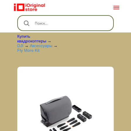
Купить
квадрокоптеры
→
DJI
→
Аксессуары
→
Fly More Kit