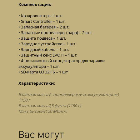
Комплектация:
Квадрокоптер – 1 шт.
Smart Controller – 1 шт.
Запасная батарея – 2 шт.
Запасные пропеллеры (пара) – 2 шт.
Защита подвеса – 1 шт.
Зарядное устройство – 1 шт.
Зарядный кабель – 1 шт.
Защитный кейс EVO II – 1 шт.
4-позиционный концентратор для зарядки
аккумулятора – 1 шт.
SD-карта U3 32 ГБ – 1 шт.
Характеристики:
Взлётная масса (с пропеллерами и аккумулятором)
1150 г
Взлетная масса2,5 фунта (1150 г)
Макс.битрейт120 Мбит/с
Макс. скорость45 миль / ч (20 м / с)
Макс. время полета(640) 38 минут, (320) 40 минут
Размер матрицы1/2 "CMOS
Вас могут
Разрешение фото5472 * 3648 (3: 2), 5472 * 3076 (16: 9),
3840 * 2160 (16: 9)