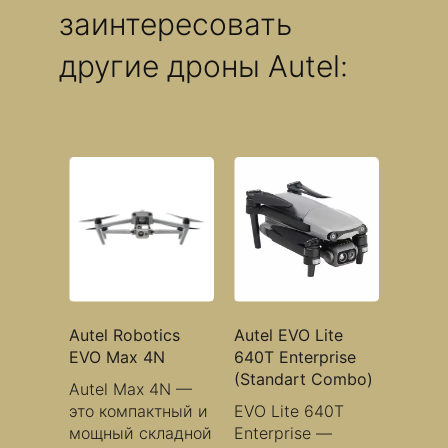
заинтересовать
Разрешение видео6K 5472 * 3076 p30 / p25 / p24
Разрешение матрицы20 Мп
Емкость аккумулятора7100 мАч
другие дроны Autel:
Управлениепульт+смартфон
Система датчиковда
Диапазон рабочих температур32-104° F (0 — 40 ° С)
Autel Robotics
Autel EVO Lite
EVO Max 4N
640T Enterprise
(Standart Combo)
Autel Max 4N —
это компактный и
EVO Lite 640T
мощный складной
Enterprise —