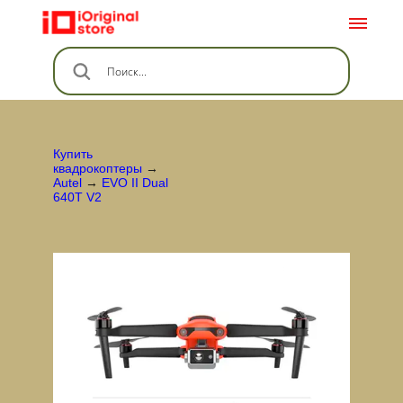
Купить
квадрокоптеры
→
Autel
→
EVO II Dual
640T V2