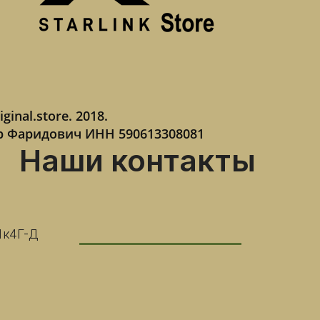
iginal.store. 2018.
р Фаридович ИНН 590613308081
Наши контакты
1к4Г-Д