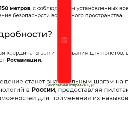
150 метров
, с соблюдением установленных вр
ние безопасности воздушного пространства.
одробности?
я координаты зон и требования для полетов, 
 от
Росавиации.
едение станет значительным шагом на п
Бесплатная отправка СДЭК.
•
Гарантия на все д
нологий в
России
, предоставляя пилот
зможностей для применения их навыков 