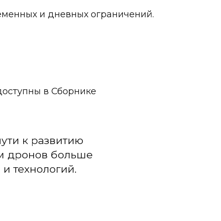
еменных и дневных ограничений.
доступны в Сборнике
ути к развитию
роны: 3 месяца.
•
Экспресс-доставка по Москве.
ам дронов больше
и технологий.