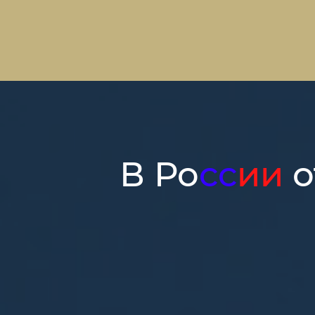
В Ро
сс
ии
о