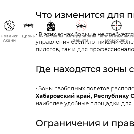
Что изменится для 
В этих зонах больше не требуетс
Новинки
Дроны
Аксессуары
Антидроновая
Тепловизионные
Акции
защита
аксессуары
управления беспилотниками боле
пилотов, так и для профессионалов
Где находятся зоны 
Зоны свободных полетов распол
Хабаровский край, Республику С
наиболее удобные площадки для п
Ограничения и пра