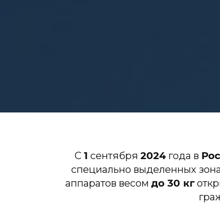
С
1
сентября
2024
года в
Ро
специально выделенных зона
аппаратов весом
до 30 кг
откр
гра