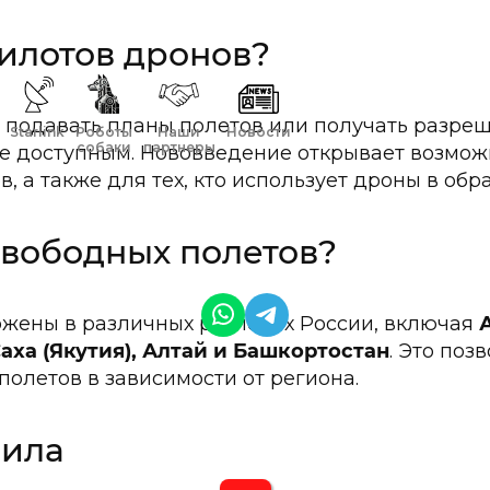
пилотов дронов?
я подавать планы полетов или получать разреш
Starlink
Роботы
Наши
Новости
собаки
партнеры
е доступным. Нововведение открывает возмож
, а также для тех, кто использует дроны в обр
свободных полетов?
ожены в различных регионах России, включая
аха (Якутия), Алтай и Башкортостан
. Это поз
олетов в зависимости от региона.
вила