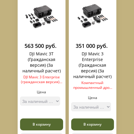
563 500 руб.
351 000 руб.
DJI Mavic 3T
DJI Mavic 3
(Гражданская
Enterprise
версия) (За
(Гражданская
наличный расчет)
версия) (За
наличный расчет)
DJI Mavic 3 Enterprise
(гражданская версия) –
Компактный
это дрон,
промышленный дрон
разработанный
Цена
камерой в которой Зум
специально для
56 кратный, с
Цена
гражданских нужд.
возможностью
Благодаря уникальной
подключения RTK
прошивке, он
модуля для точного
освобожден от всех
построения карт
ограничений DJI,
В корзину
В корзину
включая запреты на
полеты в таких зонах,