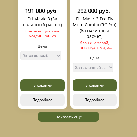
191 000 руб.
292 000 руб.
DJI Mavic 3 (За
DJI Mavic 3 Pro Fly
наличный расчет)
More Combo (RC Pro)
(За наличный
Самая популярная
модель. Зум 28
расчет)
кратный.
Дрон с камерой,
Цена
аксессуарами, и
дополнительным
пультом.
Цена
В корзину
В корзину
Подробнее
Подробнее
Показать ещё