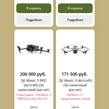
поисково-спасательных
операций, инспекций и
В корзину
В корзину
ночных операций.
Подробнее
Подробнее
206 000 руб.
171 500 руб.
DJI Mavic 3 PRO
DJI Mavic 3 (Aircraft)
(Aircraft) (За
(За наличный
наличный расчет)
расчет)
Только дрон - DJI Mavic 3
DJI Mavic 3 -
PRO (Aircraft), без ПУ и
представляет собой
АКБ
летательный аппарат,
который устанавливает
Цена
Цена