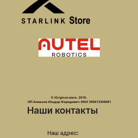
© iOriginal.store. 2018.
ИП Алмазов Ильдар Фаридович ИНН 590613308081
Наши контакты
Наш адрес: