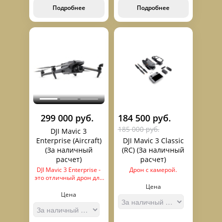
как территория РФ.
Подробнее
Подробнее
299 000 руб.
184 500 руб.
185 000 руб.
DJI Mavic 3
Enterprise (Aircraft)
DJI Mavic 3 Classic
(За наличный
(RC) (За наличный
расчет)
расчет)
DJI Mavic 3 Enterprise -
Дрон с камерой.
это отличный дрон для
промышленных задач.
Цена
Доступна
Цена
тепловизионная
версия для
пожаротушения,