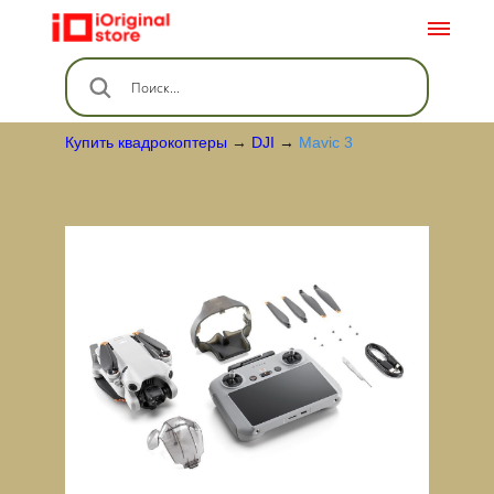
Купить квадрокоптеры
→
DJI
→
Mavic 3