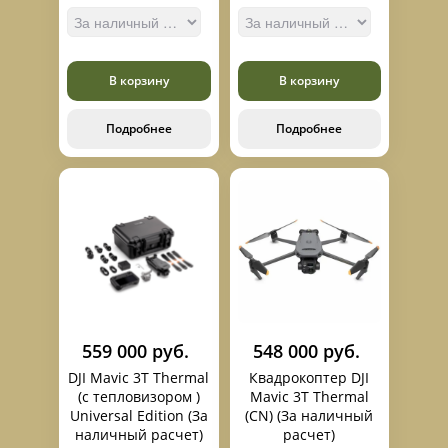
новые стандарты для
аэрофотосъемки и
видеосъемки с высоты
птичьего полета.
В корзину
В корзину
Подробнее
Подробнее
559 000 руб.
548 000 руб.
DJI Mavic 3T Thermal
Квадрокоптер DJI
(с тепловизором )
Mavic 3T Thermal
Universal Edition (За
(CN) (За наличный
наличный расчет)
расчет)